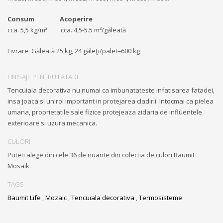
Consum Acoperire
cca. 5,5 kg/m² cca. 4,5-5.5 m²/găleată
Livrare: Găleată 25 kg, 24 găleţi/palet=600 kg
FINISAJE PENTRU FATADE
Tencuiala decorativa nu numai ca imbunatateste infatisarea fatadei,
insa joaca si un rol important in protejarea cladirii. Intocmai ca pielea
umana, proprietatile sale fizice protejeaza zidaria de influentele
exterioare si uzura mecanica.
CULORI
Puteti alege din cele 36 de nuante din colectia de culori Baumit
Mosaik.
TAGS
Baumit Life
,
Mozaic
,
Tencuiala decorativa
,
Termosisteme