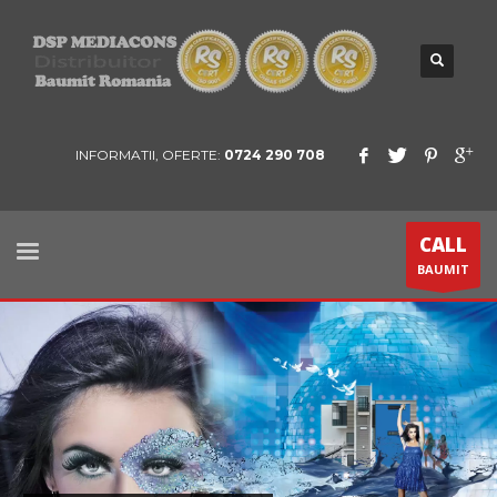
INFORMATII, OFERTE:
0724 290 708
CALL
BAUMIT