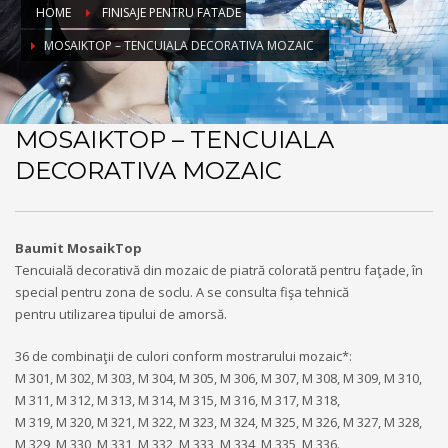
HOME
FINISAJE PENTRU FATADE
MOSAIKTOP – TENCUIALA DECORATIVA MOZAIC
MOSAIKTOP – TENCUIALA
DECORATIVA MOZAIC
Baumit MosaikTop
Tencuială decorativă din mozaic de piatră colorată pentru faţade, în
special pentru zona de soclu. A se consulta fişa tehnică
pentru utilizarea tipului de amorsă.
36 de combinaţii de culori conform mostrarului mozaic*:
M 301, M 302, M 303, M 304, M 305, M 306, M 307, M 308, M 309, M 310,
M 311, M 312, M 313, M 314, M 315, M 316, M 317, M 318,
M 319, M 320, M 321, M 322, M 323, M 324, M 325, M 326, M 327, M 328,
M 329, M 330, M 331, M 332, M 333, M 334, M 335, M 336.