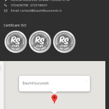
0724290708 - 0723746501
Email: contact@baumitbucuresti.ro
Certificare ISO
Baumit bucuresti