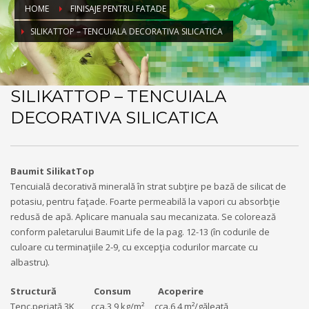
HOME
FINISAJE PENTRU FATADE
SILIKATTOP – TENCUIALA DECORATIVA SILICATICA
SILIKATTOP – TENCUIALA
DECORATIVA SILICATICA
Baumit SilikatTop
Tencuială decorativă minerală în strat subţire pe bază de silicat de
potasiu, pentru faţade. Foarte permeabilă la vapori cu absorbţie
redusă de apă. Aplicare manuala sau mecanizata. Se colorează
conform paletarului Baumit Life de la pag. 12-13 (în codurile de
culoare cu terminaţiile 2-9, cu excepţia codurilor marcate cu
albastru).
Structură Consum Acoperire
Tenc.periată 3K cca.3,9 kg/m² cca.6,4 m²/găleată