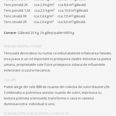
Tenc.periată 2K cca.2,9 kg/m² cca.8,6 m²/găleată
Tenc.periată 1,5K cca.2,5 kg/m² cca.10,0 m²/găleată
Tenc.striată 3R cca.3,6 kg/m² cca.7,0 m²/găleată
Tenc.striată 2R cca.2,6 kg/m² cca.9,6 m²/găleată
Livrare:
Găleată 25 kg, 24 găleţi/palet=600 kg
FINISAJE PENTRU FATADE
Tencuiala decorativa nu numai ca imbunatateste infatisarea fatadei,
insa joaca si un rol important in protejarea cladirii. Intocmai ca pielea
umana, proprietatile sale fizice protejeaza zidaria de influentele
exterioare si uzura mecanica.
CULORI
Puteti alege din cele 888 de nuante din colectia de culori Baumit Life.
Combinatia si potrivirea acestor nuante de culori, impreuna cu
textura potrivita a tencuielii, transforma o casa in caminul
dumneavostra: individual si unic.
DURABILITATE SI REZISTENTA LA APA SI UV