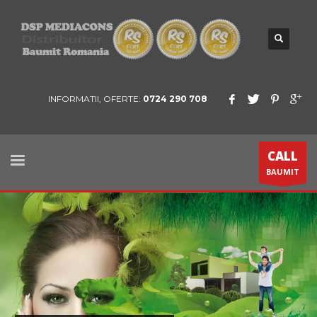
INFORMATII, OFERTE:
0724 290 708
CALL
BAUMIT