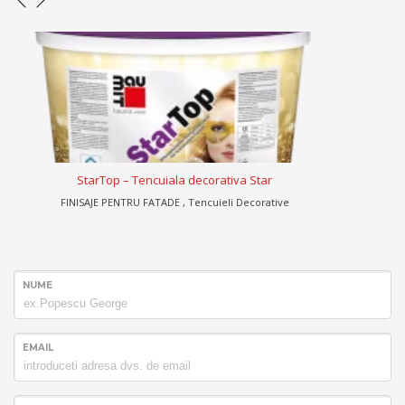
StellaporTop – decorativa siliconica-silicatica
FINISAJE PENTRU FATADE , Tencuieli Decorative
NUME
EMAIL