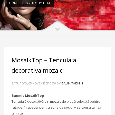
HOME
PORTFOLIO ITEM
MosaikTop – Tencuiala
decorativa mozaic
SATURDAY, 05 NOVEMBER 2016
BY
BAUMITADMIN
Baumit MosaikTop
Tencuială decorativă din mozaic de piatră colorată pentru
faţade, în special pentru zona de soclu. A se consulta fişa
tehnică