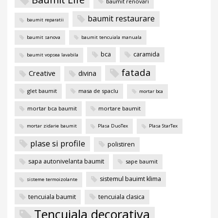
baumit renovari
baumit restaurare
baumit reparatii
baumit sanova
baumit tencuiala manuala
bca
caramida
baumit vopsea lavabila
fatada
Creative
divina
glet baumit
masa de spaclu
mortar bca
mortar bca baumit
mortare baumit
mortar zidarie baumit
Plasa DuoTex
Plasa StarTex
plase si profile
polistiren
sapa autonivelanta baumit
sape baumit
sistemul bauimt klima
sisteme termoizolante
tencuiala baumit
tencuiala clasica
Tencuiala decorativa