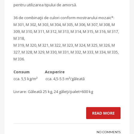
pentru utilizarea tipului de amorsă.
36 de combinaţii de culori conform mostrarului mozaic*:
M 301, M 302, M 303, M 304, M 305, M 306, M 307, M 308, M
309, M 310, M 311, M 312, M 313, M 314, M 315, M 316, M 317,
M 318,
M 319, M 320, M 321, M 322, M 323, M 324, M 325, M 326, M
327, M 328, M 329, M 330, M 331, M 332, M 333, M 334, M 335,
M 336.
Consum Acoperire
cca. 5,5 kg/m² cca. 4,5-5.5 m²/găleată
Livrare: Găleată 25 kg, 24 găleţi/palet=600 kg
READ MORE
NO COMMENTS