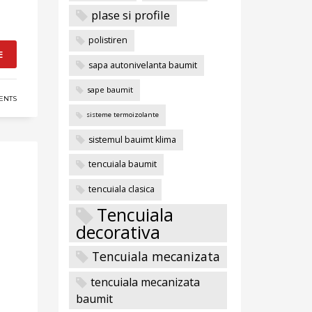
plase si profile
polistiren
E
sapa autonivelanta baumit
sape baumit
ENTS
sisteme termoizolante
sistemul bauimt klima
tencuiala baumit
tencuiala clasica
Tencuiala
decorativa
Tencuiala mecanizata
tencuiala mecanizata
baumit