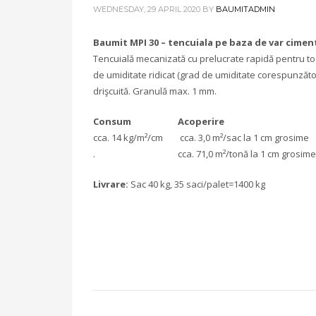
WEDNESDAY, 29 APRIL 2020
BY
BAUMITADMIN
Baumit MPI 30 – tencuiala pe baza de var cimen
Tencuială mecanizată cu prelucrate rapidă pentru toat
de umiditate ridicat (grad de umiditate corespunzăto
drişcuită. Granulă max. 1 mm.
Consum Acoperire
cca. 14 kg/m²/cm cca. 3,0 m²/sac la 1 cm grosime
. cca. 71,0 m²/tonă la 1 cm grosime
Livrare:
Sac 40 kg, 35 saci/palet=1400 kg