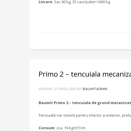
Livrare:
Sac 40 kg, 35 saci/palet=1400 kg
Primo 2 – tencuiala mecaniz
MONDAY, 27 APRIL 2020
BY
BAUMITADMIN
Baumit Primo 2 – tencuiala de grund mecaniza
Tencuială var-ciment pentru interior și exterior, pr
Consum:
cca. 16 kg/m²/cm