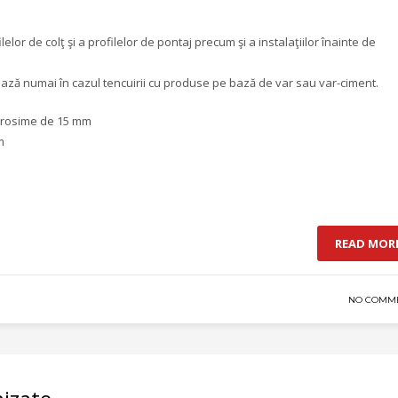
elor de colţ şi a profilelor de pontaj precum şi a instalaţiilor înainte de
ează numai în cazul tencuirii cu produse pe bază de var sau var-ciment.
 grosime de 15 mm
m
READ MOR
NO COMM