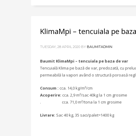
KlimaMpi – tencuiala pe baza
TUESDAY, 28 APRIL 2020
BY
BAUMITADMIN
Baumit KlimaMpi – tencuiala pe baza de var
Tencuială Klima pe bază de var, predozată, cu prelu
permeabilă la vapori având o structură poroasă reg
Consum :
cca. 14,0 kg/m²/cm
Acoperire:
cca. 2,9 m²/sac 40kg la 1 cm grosime
. cca. 71,0 m²/tona la 1 cm grosime
Livrare:
Sac 40 kg, 35 saci/palet=1400 kg