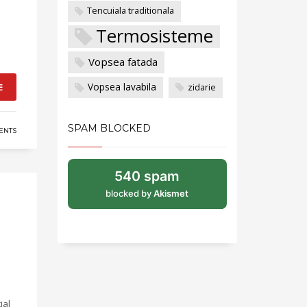
Tencuiala traditionala
Termosisteme
Vopsea fatada
Vopsea lavabila
E
zidarie
SPAM BLOCKED
ENTS
540 spam
blocked by
Akismet
ial