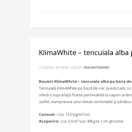
KlimaWhite – tencuiala alba 
TUESDAY, 28 APRIL 2020
BY
BAUMITADMIN
Baumit KlimaWhite – tencuiala alba pe baza de
Tencuială KlimaWhite pe bază de var, predozată, cu
oferă o suprafaţă foarte permeabilă la vapori având 
astfel, menţinerea unui climat confortabil şi sănătos.
Consum :
cca. 13,0 kg/m²/cm
Acoperire:
cca. 3,0 m²/sac 40kg la 1 cm grosime