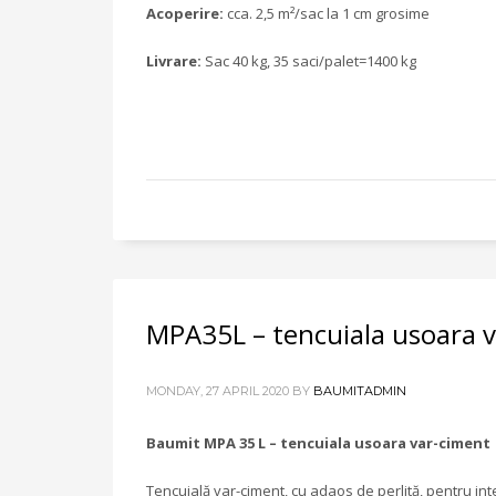
Acoperire:
cca. 2,5 m²/sac la 1 cm grosime
Livrare:
Sac 40 kg, 35 saci/palet=1400 kg
MPA35L – tencuiala usoara 
MONDAY, 27 APRIL 2020
BY
BAUMITADMIN
Baumit MPA 35 L – tencuiala usoara var-ciment
Tencuială var-ciment, cu adaos de perlită, pentru in