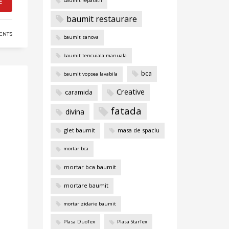
E
baumit reparatii
baumit restaurare
ENTS
baumit sanova
baumit tencuiala manuala
bca
baumit vopsea lavabila
Creative
caramida
fatada
divina
glet baumit
masa de spaclu
mortar bca
mortar bca baumit
mortare baumit
mortar zidarie baumit
Plasa DuoTex
Plasa StarTex