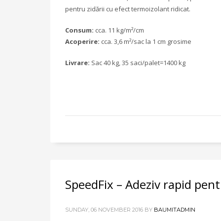
pentru zidării cu efect termoizolant ridicat.
Consum:
cca. 11 kg/m²/cm
Acoperire:
cca. 3,6 m²/sac la 1 cm grosime
Livrare:
Sac 40 kg, 35 saci/palet=1400 kg
SpeedFix – Adeziv rapid pent
SUNDAY, 06 NOVEMBER 2016
BY
BAUMITADMIN