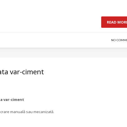
READ MOR
NO COMM
ata var-ciment
ta var-ciment
elucrare manuală sau mecanizată.