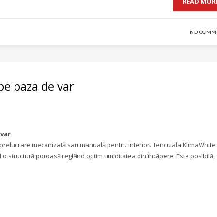
READ MOR
NO COMM
pe baza de var
 var
 prelucrare mecanizată sau manuală pentru interior. Tencuiala KlimaWhite
o structură poroasă reglând optim umiditatea din încăpere. Este posibilă,