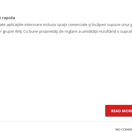
t rapida
e aplicaţiile interioare inclusiv spaţii comerciale şi încăperi supuse unui 
r grupei W4). Cu bune proprietăţi de reglare a umidităţii rezultând o supra
READ MOR
NO COMM