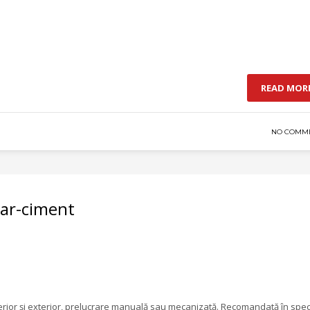
READ MOR
NO COMM
var-ciment
terior și exterior, prelucrare manuală sau mecanizată. Recomandată în spec