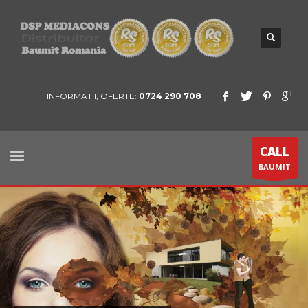
INFORMATII, OFERTE:
0724 290 708
CALL
BAUMIT