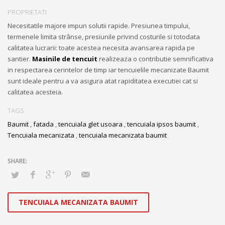
PROPRIETATI
Necesitatile majore impun solutii rapide. Presiunea timpului,
termenele limita strânse, presiunile privind costurile si totodata
calitatea lucrarii: toate acestea necesita avansarea rapida pe
santier.
Masinile de tencuit
realizeaza o contributie semnificativa
in respectarea cerintelor de timp iar tencuielile mecanizate Baumit
sunt ideale pentru a va asigura atat rapiditatea executiei cat si
calitatea acesteia.
TAGS
Baumit
,
fatada
,
tencuiala glet usoara
,
tencuiala ipsos baumit
,
Tencuiala mecanizata
,
tencuiala mecanizata baumit
TENCUIALA MECANIZATA BAUMIT