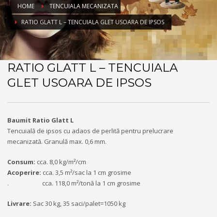
HOME
TENCUIALA MECANIZATA
RATIO GLATT L – TENCUIALA GLET USOARA DE IPSOS
RATIO GLATT L – TENCUIALA
GLET USOARA DE IPSOS
Baumit Ratio Glatt L
Tencuială de ipsos cu adaos de perlită pentru prelucrare
mecanizată. Granulă max. 0,6 mm.
Consum:
cca. 8,0 kg/m²/cm
Acoperire:
cca. 3,5 m²/sac la 1 cm grosime
. cca. 118,0 m²/tonă la 1 cm grosime
Livrare:
Sac 30 kg, 35 saci/palet=1050 kg