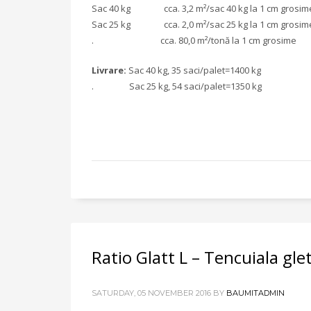
Sac 40 kg cca. 3,2 m²/sac 40 kg la 1 cm grosim
Sac 25 kg cca. 2,0 m²/sac 25 kg la 1 cm grosim
. cca. 80,0 m²/tonă la 1 cm grosime
Livrare:
Sac 40 kg, 35 saci/palet=1400 kg
. Sac 25 kg, 54 saci/palet=1350 kg
Ratio Glatt L – Tencuiala gle
SATURDAY, 05 NOVEMBER 2016
BY
BAUMITADMIN