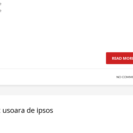
e
e
READ MOR
NO COMM
t usoara de ipsos