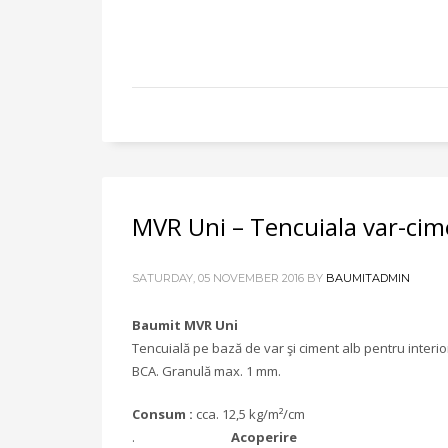
MVR Uni – Tencuiala var-cim
SATURDAY, 05 NOVEMBER 2016
BY
BAUMITADMIN
Baumit MVR Uni
Tencuială pe bază de var şi ciment alb pentru interi
BCA. Granulă max. 1 mm.
Consum :
cca. 12,5 kg/m²/cm
.
Acoperire