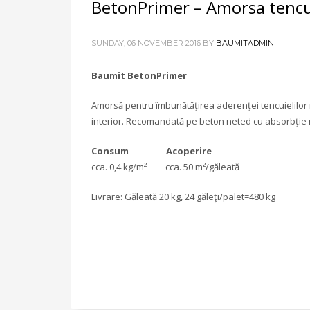
BetonPrimer – Amorsa tencu
SUNDAY, 06 NOVEMBER 2016
BY
BAUMITADMIN
Baumit BetonPrimer
Amorsă pentru îmbunătăţirea aderenţei tencuielilor 
interior. Recomandată pe beton neted cu absorbţie 
Consum Acoperire
cca. 0,4 kg/m² cca. 50 m²/găleată
Livrare: Găleată 20 kg, 24 găleţi/palet=480 kg