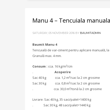
Manu 4 – Tencuiala manuala
SATURDAY, 05 NOVEMBER 2016
BY
BAUMITADMIN
Baumit Manu 4
Tencuială de var-ciment pentru aplicare manuală, la in
Granulă max. 4 mm.
Consum :
cca. 16 kg/m²/cm
.
Acoperire
Sac 40 kg cca. 1,2 m²/sac la 2 cm grosime
Sac 30 kg cca. 0,8 m²/sac la 2 cm grosime
. cca. 30,0 m²/tonă la 2 cm grosime
Livrare: Sac 40 kg, 35 saci/palet=1400 kg
. Sac 30 kg, 48 saci/palet=1440 kg