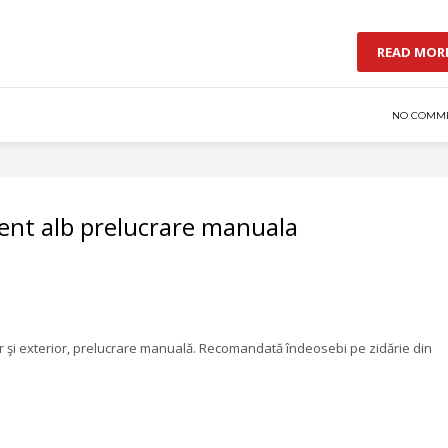
READ MOR
NO COMM
ent alb prelucrare manuala
or şi exterior, prelucrare manuală. Recomandată îndeosebi pe zidărie din