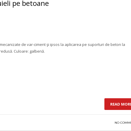
ieli pe betoane
mecanizate de var-ciment şi ipsos la aplicarea pe suporturi de beton la
redusă. Culoare: galbenă.
READ MOR
NO COMM