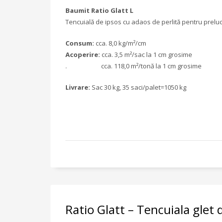
Baumit Ratio Glatt L
Tencuială de ipsos cu adaos de perlită pentru prelu
Consum:
cca. 8,0 kg/m²/cm
Acoperire:
cca. 3,5 m²/sac la 1 cm grosime
. cca. 118,0 m²/tonă la 1 cm grosime
Livrare:
Sac 30 kg, 35 saci/palet=1050 kg
Ratio Glatt – Tencuiala glet 