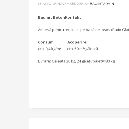
SUNDAY, 06 NOVEMBER 2016
BY
BAUMITADMIN
Baumit BetonKontakt
Amorsă pentru tencuieli pe bază de ipsos (Ratio Glatt ş
Consum Acoperire
cca. 0,4 kg/m² cca. 50 m²/găleată
Livrare: Găleată 20 kg, 24 găleţi/palet=480 kg