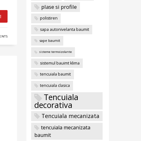
plase si profile
E
polistiren
sapa autonivelanta baumit
ENTS
sape baumit
sisteme termoizolante
sistemul bauimt klima
tencuiala baumit
tencuiala clasica
Tencuiala
decorativa
Tencuiala mecanizata
tencuiala mecanizata
baumit