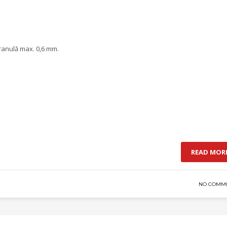
ranulă max. 0,6 mm.
READ MOR
NO COMM