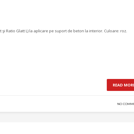
i Ratio Glatt L) la aplicare pe suport de beton la interior. Culoare: roz.
READ MOR
NO COMM