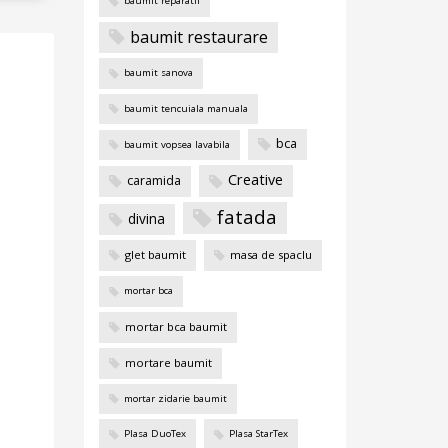
baumit reparatii
baumit restaurare
baumit sanova
baumit tencuiala manuala
bca
baumit vopsea lavabila
Creative
caramida
fatada
divina
glet baumit
masa de spaclu
mortar bca
mortar bca baumit
mortare baumit
mortar zidarie baumit
Plasa DuoTex
Plasa StarTex