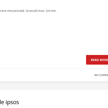
crare mecanizată. Granulă max. 0,6 mm.
READ MOR
NO COMM
de ipsos