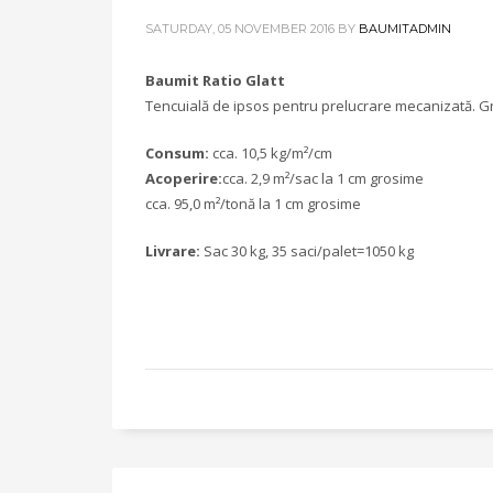
SATURDAY, 05 NOVEMBER 2016
BY
BAUMITADMIN
Baumit Ratio Glatt
Tencuială de ipsos pentru prelucrare mecanizată. G
Consum:
cca. 10,5 kg/m²/cm
Acoperire:
cca. 2,9 m²/sac la 1 cm grosime
cca. 95,0 m²/tonă la 1 cm grosime
Livrare:
Sac 30 kg, 35 saci/palet=1050 kg