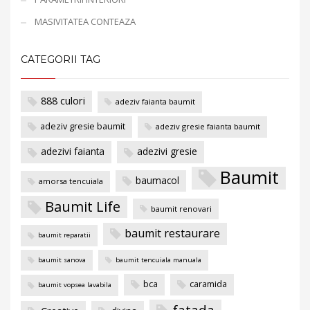
MASIVITATEA CONTEAZA
CATEGORII TAG
888 culori
adeziv faianta baumit
adeziv gresie baumit
adeziv gresie faianta baumit
adezivi faianta
adezivi gresie
Baumit
baumacol
amorsa tencuiala
Baumit Life
baumit renovari
baumit restaurare
baumit reparatii
baumit sanova
baumit tencuiala manuala
bca
caramida
baumit vopsea lavabila
fatada