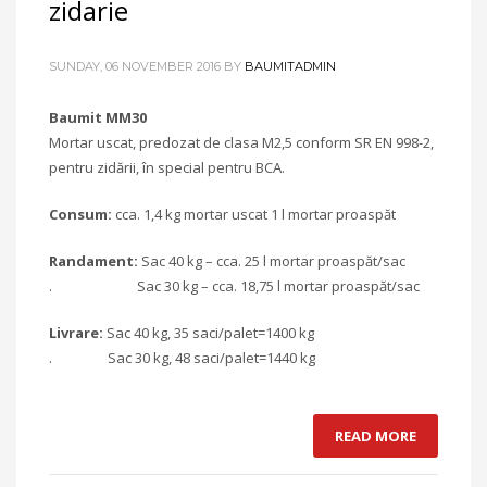
zidarie
SUNDAY, 06 NOVEMBER 2016
BY
BAUMITADMIN
Baumit MM30
Mortar uscat, predozat de clasa M2,5 conform SR EN 998-2,
pentru zidării, în special pentru BCA.
Consum:
cca. 1,4 kg mortar uscat 1 l mortar proaspăt
Randament:
Sac 40 kg – cca. 25 l mortar proaspăt/sac
. Sac 30 kg – cca. 18,75 l mortar proaspăt/sac
Livrare:
Sac 40 kg, 35 saci/palet=1400 kg
. Sac 30 kg, 48 saci/palet=1440 kg
READ MORE