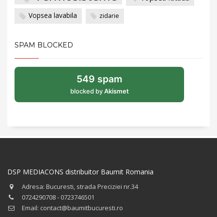
Vopsea lavabila
zidarie
SPAM BLOCKED
549 spam
blocked by
Akismet
DSP MEDIACONS distribuitor Baumit Romania
Adresa: Bucuresti, strada Preciziei nr.34
0724290708 - 0723746501
Email: contact@baumitbucuresti.ro