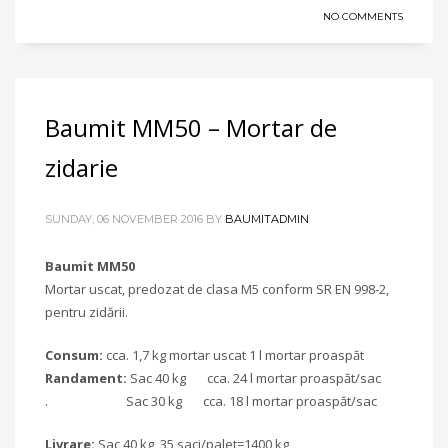
NO COMMENTS
Baumit MM50 – Mortar de
zidarie
SUNDAY, 06 NOVEMBER 2016
BY
BAUMITADMIN
Baumit MM50
Mortar uscat, predozat de clasa M5 conform SR EN 998-2,
pentru zidării.
Consum:
cca. 1,7 kg mortar uscat 1 l mortar proaspăt
Randament:
Sac 40 kg cca. 24 l mortar proaspăt/sac
. Sac 30 kg cca. 18 l mortar proaspăt/sac
Livrare:
Sac 40 kg, 35 saci/palet=1400 kg