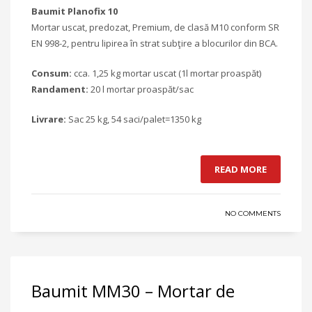
Baumit Planofix 10
Mortar uscat, predozat, Premium, de clasă M10 conform SR
EN 998-2, pentru lipirea în strat subţire a blocurilor din BCA.
Consum:
cca. 1,25 kg mortar uscat (1l mortar proaspăt)
Randament:
20 l mortar proaspăt/sac
Livrare:
Sac 25 kg, 54 saci/palet=1350 kg
READ MORE
NO COMMENTS
Baumit MM30 – Mortar de