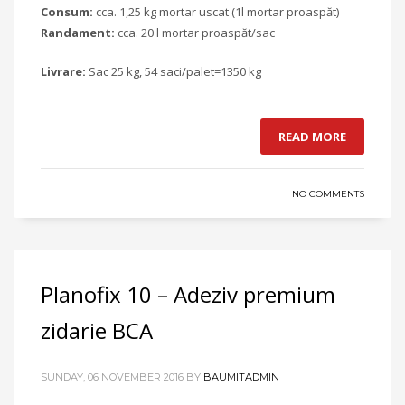
Consum:
cca. 1,25 kg mortar uscat (1l mortar proaspăt)
Randament:
cca. 20 l mortar proaspăt/sac
Livrare:
Sac 25 kg, 54 saci/palet=1350 kg
READ MORE
NO COMMENTS
Planofix 10 – Adeziv premium
zidarie BCA
SUNDAY, 06 NOVEMBER 2016
BY
BAUMITADMIN