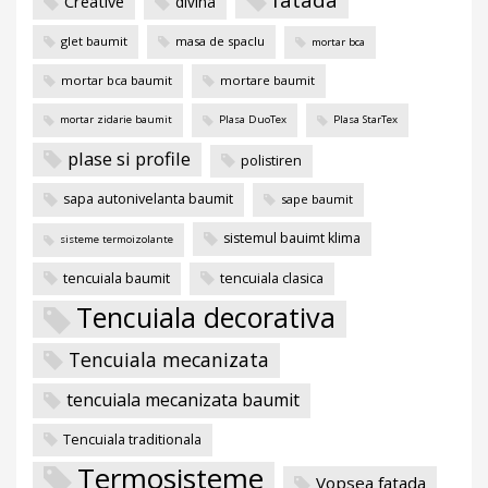
Creative
divina
glet baumit
masa de spaclu
mortar bca
mortar bca baumit
mortare baumit
mortar zidarie baumit
Plasa DuoTex
Plasa StarTex
plase si profile
polistiren
sapa autonivelanta baumit
sape baumit
sistemul bauimt klima
sisteme termoizolante
tencuiala baumit
tencuiala clasica
Tencuiala decorativa
Tencuiala mecanizata
tencuiala mecanizata baumit
Tencuiala traditionala
Termosisteme
Vopsea fatada