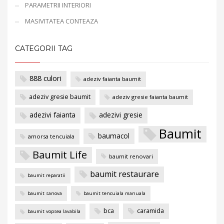
PARAMETRII INTERIORI
MASIVITATEA CONTEAZA
CATEGORII TAG
888 culori
adeziv faianta baumit
adeziv gresie baumit
adeziv gresie faianta baumit
adezivi faianta
adezivi gresie
Baumit
baumacol
amorsa tencuiala
Baumit Life
baumit renovari
baumit restaurare
baumit reparatii
baumit sanova
baumit tencuiala manuala
bca
caramida
baumit vopsea lavabila