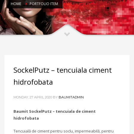
HOME
PORTFOLIO ITEM
SockelPutz – tencuiala ciment
hidrofobata
MONDAY, 27 APRIL 2020
BY
BAUMITADMIN
Baumit SockelPutz – tencuiala de ciment
hidrofobata
Tencuială de ciment pentru soclu, impermeabilă, pentru