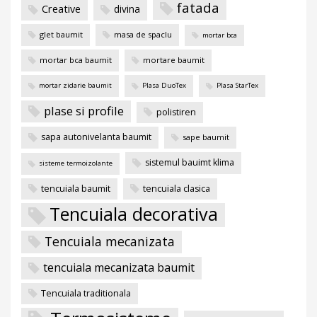
fatada
Creative
divina
glet baumit
masa de spaclu
mortar bca
mortar bca baumit
mortare baumit
mortar zidarie baumit
Plasa DuoTex
Plasa StarTex
plase si profile
polistiren
sapa autonivelanta baumit
sape baumit
sistemul bauimt klima
sisteme termoizolante
tencuiala baumit
tencuiala clasica
Tencuiala decorativa
Tencuiala mecanizata
tencuiala mecanizata baumit
Tencuiala traditionala