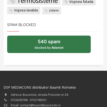
Termosisteme
Vopsea fatada
Vopsea lavabila
zidarie
SPAM BLOCKED
540 spam
blocked by
Akismet
DSP MEDIACONS distribuitor Baumit Romania
Adresa: Bucuresti, strada Preciziei nr.34
0724290708 - 0723746501
Email: contact@baumitbucuresti.ro