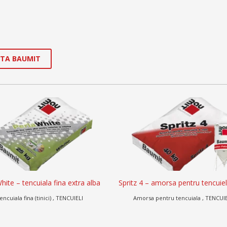
ATA BAUMIT
z 4 – amorsa pentru tencuieli 4mm
ThermoPutz – tencuiala termo
morsa pentru tencuiala , TENCUIELI
Tencuiala termoizolanta , Tencu
termoizolanta , TENCUIELI , Tencuieli s