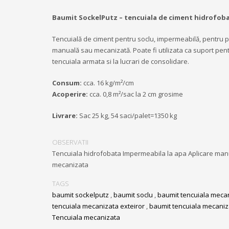
Baumit SockelPutz – tencuiala de ciment hidrofob
Tencuială de ciment pentru soclu, impermeabilă, pentru 
manuală sau mecanizată. Poate fi utilizata ca suport pentr
tencuiala armata si la lucrari de consolidare.
Consum:
cca. 16 kg/m²/cm
Acoperire:
cca. 0,8 m²/sac la 2 cm grosime
Livrare:
Sac 25 kg, 54 saci/palet=1350 kg
OBSERVATII
Tencuiala hidrofobata Impermeabila la apa Aplicare man
mecanizata
TAGS
baumit sockelputz
,
baumit soclu
,
baumit tencuiala meca
tencuiala mecanizata exteiror
,
baumit tencuiala mecaniza
Tencuiala mecanizata