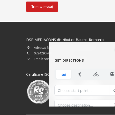
Trimite mesaj
DSP MEDIACONS distribuitor Baumit Romania
Adresa: Bucuresti, strada Preciziei nr.34
0724290708 - 0723746501
Email: contact@baumitbucuresti.ro
GET DIRECTIONS
Certificare ISO