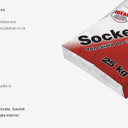
ata
prelucrare
u placari si ca
uala si
nizata
,
baumit
ta interior
,