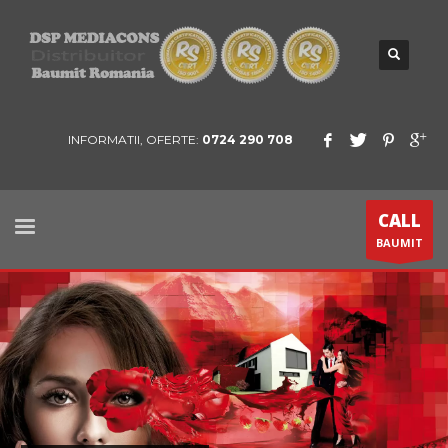
INFORMATII, OFERTE:
0724 290 708
CALL
BAUMIT