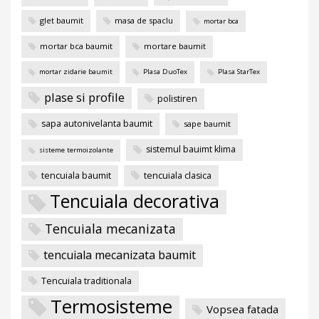
glet baumit
masa de spaclu
mortar bca
mortar bca baumit
mortare baumit
mortar zidarie baumit
Plasa DuoTex
Plasa StarTex
plase si profile
polistiren
sapa autonivelanta baumit
sape baumit
sistemul bauimt klima
sisteme termoizolante
tencuiala baumit
tencuiala clasica
Tencuiala decorativa
Tencuiala mecanizata
tencuiala mecanizata baumit
Tencuiala traditionala
Termosisteme
Vopsea fatada