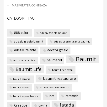
MASIVITATEA CONTEAZA
CATEGORII TAG
888 culori
adeziv faianta baumit
adeziv gresie baumit
adeziv gresie faianta baumit
adezivi faianta
adezivi gresie
Baumit
baumacol
amorsa tencuiala
Baumit Life
baumit renovari
baumit restaurare
baumit reparatii
baumit sanova
baumit tencuiala manuala
bca
caramida
baumit vopsea lavabila
fatada
Creative
divina