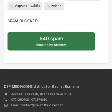
Vopsea lavabila
zidarie
SPAM BLOCKED
540 spam
blocked by
Akismet
DSP MEDIACONS distribuitor Baumit Romania
Adresa: Bucuresti, strada Preciziei nr.34
0724290708 - 0723746501
Email: contact@baumitbucuresti.ro