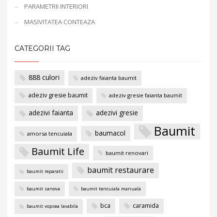
PARAMETRII INTERIORI
MASIVITATEA CONTEAZA
CATEGORII TAG
888 culori
adeziv faianta baumit
adeziv gresie baumit
adeziv gresie faianta baumit
adezivi faianta
adezivi gresie
Baumit
baumacol
amorsa tencuiala
Baumit Life
baumit renovari
baumit restaurare
baumit reparatii
baumit sanova
baumit tencuiala manuala
bca
caramida
baumit vopsea lavabila