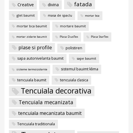
fatada
Creative
divina
glet baumit
masa de spaclu
mortar bca
mortar bca baumit
mortare baumit
mortar zidarie baumit
Plasa DuoTex
Plasa StarTex
plase si profile
polistiren
sapa autonivelanta baumit
sape baumit
sistemul bauimt klima
sisteme termoizolante
tencuiala baumit
tencuiala clasica
Tencuiala decorativa
Tencuiala mecanizata
tencuiala mecanizata baumit
Tencuiala traditionala