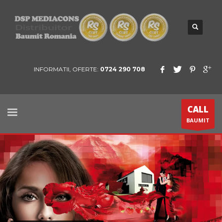
INFORMATII, OFERTE:
0724 290 708
CALL
BAUMIT