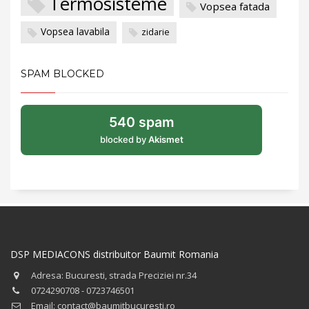
Termosisteme
Vopsea fatada
Vopsea lavabila
zidarie
SPAM BLOCKED
540 spam
blocked by
Akismet
DSP MEDIACONS distribuitor Baumit Romania
Adresa: Bucuresti, strada Preciziei nr.34
0724290708 - 0723746501
Email: contact@baumitbucuresti.ro