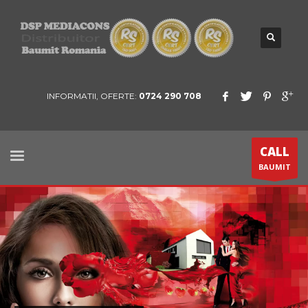
INFORMATII, OFERTE:
0724 290 708
CALL
BAUMIT