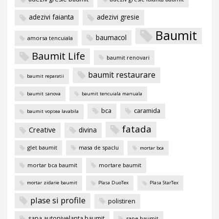
adezivi faianta
adezivi gresie
Baumit
baumacol
amorsa tencuiala
Baumit Life
baumit renovari
baumit restaurare
baumit reparatii
baumit sanova
baumit tencuiala manuala
bca
caramida
baumit vopsea lavabila
fatada
Creative
divina
glet baumit
masa de spaclu
mortar bca
mortar bca baumit
mortare baumit
mortar zidarie baumit
Plasa DuoTex
Plasa StarTex
plase si profile
polistiren
sapa autonivelanta baumit
sape baumit