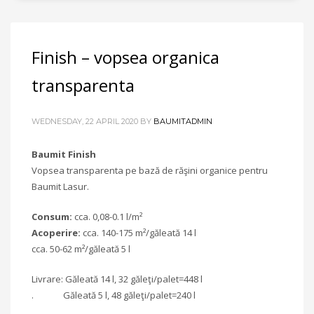
Finish – vopsea organica
transparenta
WEDNESDAY, 22 APRIL 2020
BY
BAUMITADMIN
Baumit Finish
Vopsea transparenta pe bază de răşini organice pentru
Baumit Lasur.
Consum:
cca. 0,08-0.1 l/m²
Acoperire:
cca. 140-175 m²/găleată 14 l
cca. 50-62 m²/găleată 5 l
Livrare: Găleată 14 l, 32 găleţi/palet=448 l
. Găleată 5 l, 48 găleţi/palet=240 l