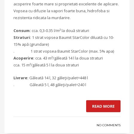
acoperire foarte mare si proprietati excelente de aplicare.
Vopsea cu difuzie la vapori foarte buna, hidrofoba si
rezistenta ridicata la murdarire.
Consum:
cca. 0,3-0.35 l/m² la două straturi
Straturi:
1 strat vopsea Baumit StarColor diluată cu 10-
15% apă (grundare)
. 1 strat vopsea Baumit StarColor (max. 5% apa)
Acoperire:
cca. 43 m²/găleată 14 l la doua straturi
cca. 15 m²/găleată 5 l la doua straturi
Livrare:
Găleată 14 l, 32 găleţi/palet=448 l
. Găleată 5 l, 48 găleţi/palet=240 l
READ MORE
NO COMMENTS