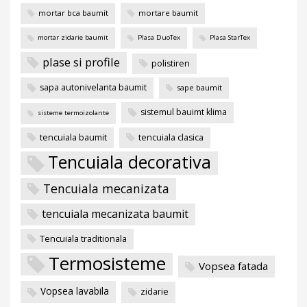
mortar bca baumit
mortare baumit
mortar zidarie baumit
Plasa DuoTex
Plasa StarTex
plase si profile
polistiren
sapa autonivelanta baumit
sape baumit
sistemul bauimt klima
sisteme termoizolante
tencuiala baumit
tencuiala clasica
Tencuiala decorativa
Tencuiala mecanizata
tencuiala mecanizata baumit
Tencuiala traditionala
Termosisteme
Vopsea fatada
Vopsea lavabila
zidarie