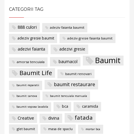
CATEGORII TAG
888 culori
adeziv faianta baumit
adeziv gresie baumit
adeziv gresie faianta baumit
adezivi faianta
adezivi gresie
Baumit
baumacol
amorsa tencuiala
Baumit Life
baumit renovari
baumit restaurare
baumit reparatii
baumit sanova
baumit tencuiala manuala
bca
caramida
baumit vopsea lavabila
fatada
Creative
divina
glet baumit
masa de spaclu
mortar bca