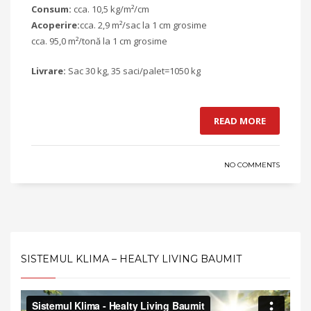
Consum:
cca. 10,5 kg/m²/cm
Acoperire:
cca. 2,9 m²/sac la 1 cm grosime
cca. 95,0 m²/tonă la 1 cm grosime
Livrare:
Sac 30 kg, 35 saci/palet=1050 kg
READ MORE
NO COMMENTS
SISTEMUL KLIMA – HEALTY LIVING BAUMIT
Video