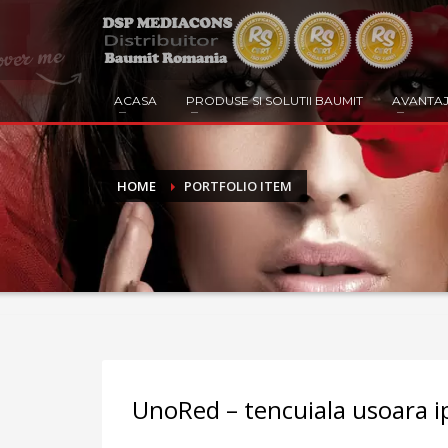
ACASA
PRODUSE SI SOLUTII BAUMIT
AVANTAJ
HOME
PORTFOLIO ITEM
UnoRed – tencuiala usoara i