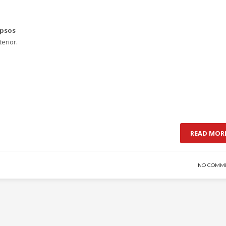
ipsos
erior.
READ MOR
NO COMM