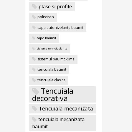
plase si profile
polistiren
sapa autonivelanta baumit
sape baumit
sisteme termoizolante
sistemul bauimt klima
tencuiala baumit
tencuiala clasica
Tencuiala
decorativa
Tencuiala mecanizata
tencuiala mecanizata
baumit