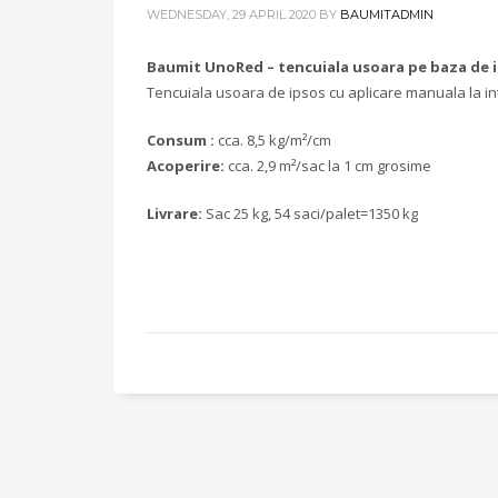
WEDNESDAY, 29 APRIL 2020
BY
BAUMITADMIN
Baumit UnoRed – tencuiala usoara pe baza de 
Tencuiala usoara de ipsos cu aplicare manuala la int
Consum :
cca. 8,5 kg/m²/cm
Acoperire:
cca. 2,9 m²/sac la 1 cm grosime
Livrare:
Sac 25 kg, 54 saci/palet=1350 kg