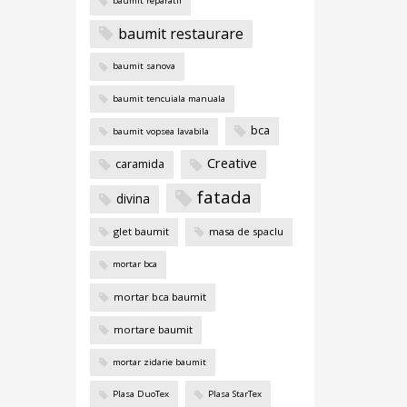
baumit reparatii
baumit restaurare
baumit sanova
baumit tencuiala manuala
bca
baumit vopsea lavabila
Creative
caramida
fatada
divina
glet baumit
masa de spaclu
mortar bca
mortar bca baumit
mortare baumit
mortar zidarie baumit
Plasa DuoTex
Plasa StarTex