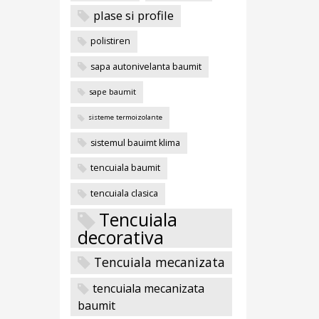
plase si profile
polistiren
sapa autonivelanta baumit
sape baumit
sisteme termoizolante
sistemul bauimt klima
tencuiala baumit
tencuiala clasica
Tencuiala
decorativa
Tencuiala mecanizata
tencuiala mecanizata
baumit