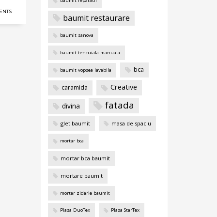
baumit reparatii
ENTS
baumit restaurare
baumit sanova
baumit tencuiala manuala
bca
baumit vopsea lavabila
Creative
caramida
fatada
divina
glet baumit
masa de spaclu
mortar bca
mortar bca baumit
mortare baumit
mortar zidarie baumit
Plasa DuoTex
Plasa StarTex