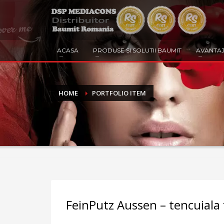
ACASA
PRODUSE SI SOLUTII BAUMIT
AVANTAJ
HOME
PORTFOLIO ITEM
FeinPutz Aussen – tencuiala f