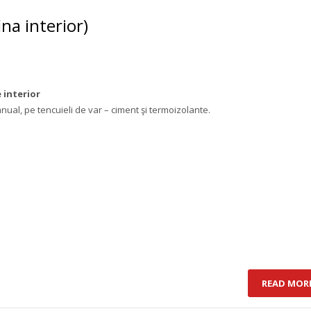
ina interior)
 interior
anual, pe tencuieli de var – ciment şi termoizolante.
READ MOR