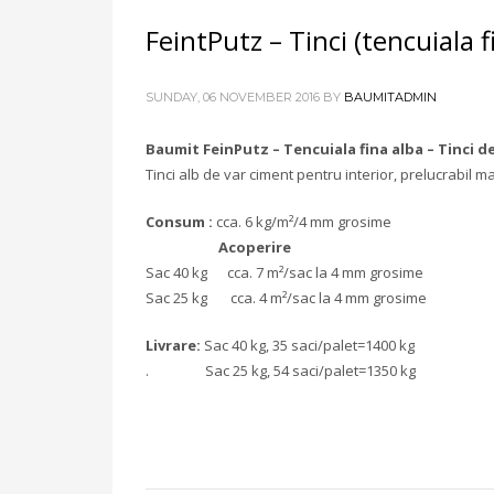
FeintPutz – Tinci (tencuiala f
SUNDAY, 06 NOVEMBER 2016
BY
BAUMITADMIN
Baumit FeinPutz – Tencuiala fina alba – Tinci de
Tinci alb de var ciment pentru interior, prelucrabil m
Consum :
cca. 6 kg/m²/4 mm grosime
Acoperire
Sac 40 kg cca. 7 m²/sac la 4 mm grosime
Sac 25 kg cca. 4 m²/sac la 4 mm grosime
Livrare:
Sac 40 kg, 35 saci/palet=1400 kg
. Sac 25 kg, 54 saci/palet=1350 kg