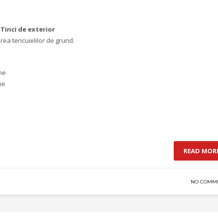
Tinci de exterior
area tencuielilor de grund.
me
me
READ MOR
NO COMM