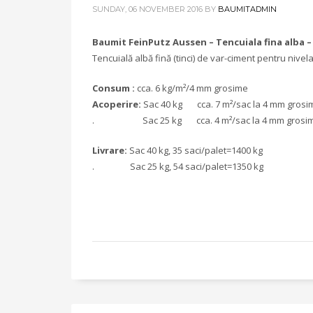
SUNDAY, 06 NOVEMBER 2016
BY
BAUMITADMIN
Baumit FeinPutz Aussen – Tencuiala fina alba – 
Tencuială albă fină (tinci) de var-ciment pentru nivel
Consum :
cca. 6 kg/m²/4 mm grosime
Acoperire:
Sac 40 kg cca. 7 m²/sac la 4 mm grosi
. Sac 25 kg cca. 4 m²/sac la 4 mm grosi
Livrare:
Sac 40 kg, 35 saci/palet=1400 kg
. Sac 25 kg, 54 saci/palet=1350 kg