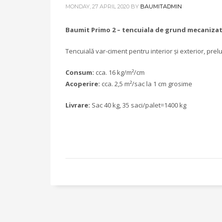
MONDAY, 27 APRIL 2020
BY
BAUMITADMIN
Baumit Primo 2 – tencuiala de grund mecaniza
Tencuială var-ciment pentru interior și exterior, pr
Consum:
cca. 16 kg/m²/cm
Acoperire:
cca. 2,5 m²/sac la 1 cm grosime
Livrare:
Sac 40 kg, 35 saci/palet=1400 kg