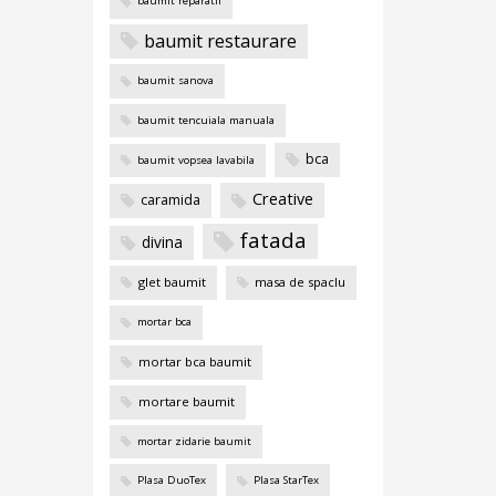
baumit reparatii
baumit restaurare
baumit sanova
baumit tencuiala manuala
bca
baumit vopsea lavabila
Creative
caramida
fatada
divina
glet baumit
masa de spaclu
mortar bca
mortar bca baumit
mortare baumit
mortar zidarie baumit
Plasa DuoTex
Plasa StarTex