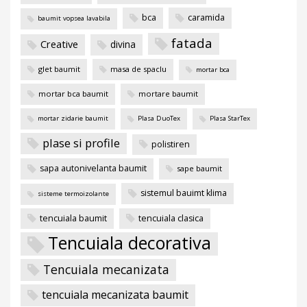
bca
caramida
baumit vopsea lavabila
fatada
Creative
divina
glet baumit
masa de spaclu
mortar bca
mortar bca baumit
mortare baumit
mortar zidarie baumit
Plasa DuoTex
Plasa StarTex
plase si profile
polistiren
sapa autonivelanta baumit
sape baumit
sistemul bauimt klima
sisteme termoizolante
tencuiala baumit
tencuiala clasica
Tencuiala decorativa
Tencuiala mecanizata
tencuiala mecanizata baumit