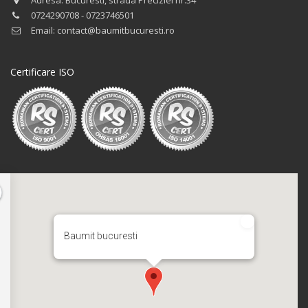
0724290708 - 0723746501
Email: contact@baumitbucuresti.ro
Certificare ISO
Baumit bucuresti