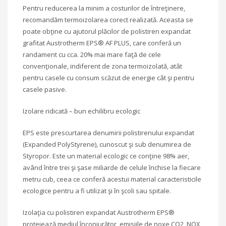
Pentru reducerea la minim a costurilor de întreţinere,
recomandăm termoizolarea corect realizată. Aceasta se
poate obţine cu ajutorul plăcilor de polistiren expandat
grafitat Austrotherm EPS® AF PLUS, care conferă un
randament cu cca. 20% mai mare faţă de cele
convenţionale, indiferent de zona termoizolată, atât
pentru casele cu consum scăzut de energie cât şi pentru
casele pasive.
Izolare ridicată – bun echilibru ecologic
EPS este prescurtarea denumirii polistirenului expandat
(Expanded PolyStyrene), cunoscut şi sub denumirea de
Styropor. Este un material ecologic ce conţine 98% aer,
având între trei şi şase miliarde de celule închise la fiecare
metru cub, ceea ce conferă acestui material caracteristicile
ecologice pentru a fi utilizat şi în şcoli sau spitale.
Izolaţia cu polistiren expandat Austrotherm EPS®
protejează mediul înconjurător, emisiile de noxe CO2, NOX