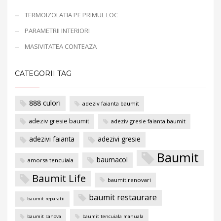
TERMOIZOLATIA PE PRIMUL LOC
PARAMETRII INTERIORI
MASIVITATEA CONTEAZA
CATEGORII TAG
888 culori
adeziv faianta baumit
adeziv gresie baumit
adeziv gresie faianta baumit
adezivi faianta
adezivi gresie
Baumit
baumacol
amorsa tencuiala
Baumit Life
baumit renovari
baumit restaurare
baumit reparatii
baumit sanova
baumit tencuiala manuala