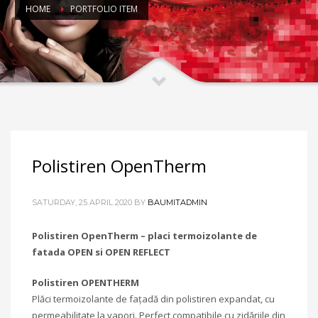
HOME
PORTFOLIO ITEM
Polistiren OpenTherm
SATURDAY, 25 APRIL 2020
BY
BAUMITADMIN
Polistiren OpenTherm – placi termoizolante de
fatada OPEN si OPEN REFLECT
Polistiren OPENTHERM
Plăci termoizolante de fațadă din polistiren expandat, cu
permeabilitate la vapori. Perfect compatibile cu zidăriile din