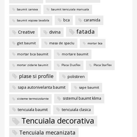
baumit sanova
baumit tencuiala manuala
bca
caramida
baumit vopsea lavabila
fatada
Creative
divina
glet baumit
masa de spaclu
mortar bca
mortar bca baumit
mortare baumit
mortar zidarie baumit
Plasa DuoTex
Plasa StarTex
plase si profile
polistiren
sapa autonivelanta baumit
sape baumit
sistemul bauimt klima
sisteme termoizolante
tencuiala baumit
tencuiala clasica
Tencuiala decorativa
Tencuiala mecanizata