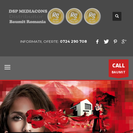
INFORMATII, OFERTE:
0724 290 708
CALL
BAUMIT