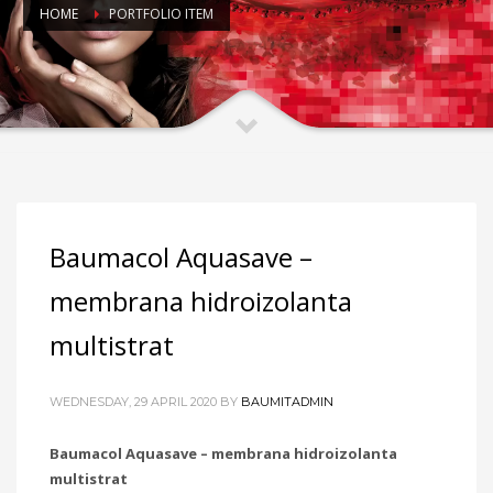
HOME
PORTFOLIO ITEM
Baumacol Aquasave –
membrana hidroizolanta
multistrat
WEDNESDAY, 29 APRIL 2020
BY
BAUMITADMIN
Baumacol Aquasave – membrana hidroizolanta
multistrat