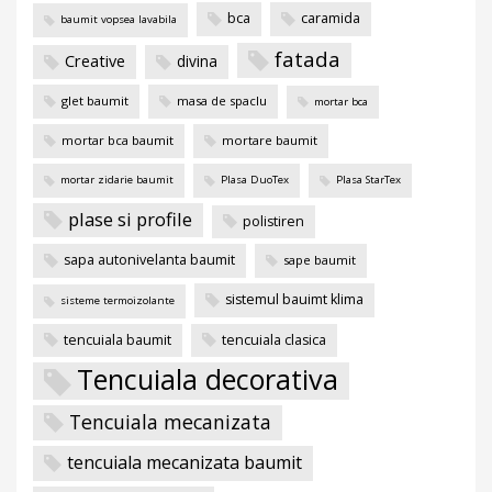
bca
caramida
baumit vopsea lavabila
fatada
Creative
divina
glet baumit
masa de spaclu
mortar bca
mortar bca baumit
mortare baumit
mortar zidarie baumit
Plasa DuoTex
Plasa StarTex
plase si profile
polistiren
sapa autonivelanta baumit
sape baumit
sistemul bauimt klima
sisteme termoizolante
tencuiala baumit
tencuiala clasica
Tencuiala decorativa
Tencuiala mecanizata
tencuiala mecanizata baumit