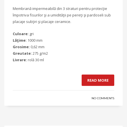
Membrană impermeabilă din 3 straturi pentru protecţie
împotriva fisurilor şi a umidităţii pe pereţi şi pardoseli sub
placaje subţiri şi placaje ceramice.
Culoare:
gri
Lăţime:
1000 mm
Grosime:
0,62 mm
Greutate:
275 g/m2
Livrare:
rolă 30 ml
READ MORE
NO COMMENTS