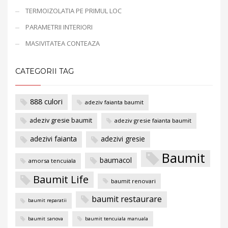
TERMOIZOLATIA PE PRIMUL LOC
PARAMETRII INTERIORI
MASIVITATEA CONTEAZA
CATEGORII TAG
888 culori
adeziv faianta baumit
adeziv gresie baumit
adeziv gresie faianta baumit
adezivi faianta
adezivi gresie
Baumit
baumacol
amorsa tencuiala
Baumit Life
baumit renovari
baumit restaurare
baumit reparatii
baumit sanova
baumit tencuiala manuala