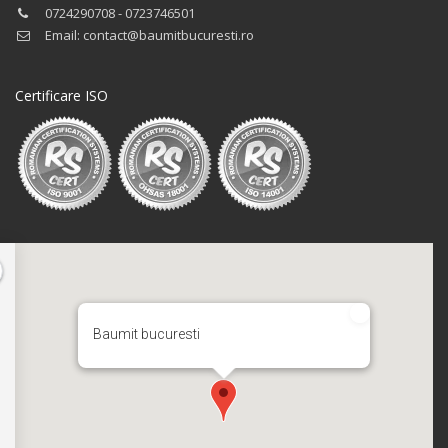
0724290708 - 0723746501
Email: contact@baumitbucuresti.ro
Certificare ISO
Baumit bucuresti