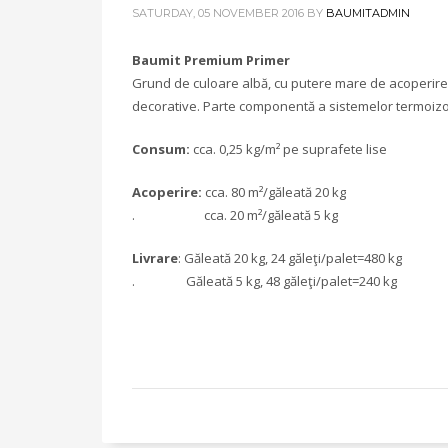
SATURDAY, 05 NOVEMBER 2016
BY
BAUMITADMIN
Baumit Premium Primer
Grund de culoare albă, cu putere mare de acoperire, 
decorative. Parte componentă a sistemelor termoizol
Consum:
cca. 0,25 kg/m² pe suprafete lise
Acoperire:
cca. 80 m²/găleată 20 kg
. cca. 20 m²/găleată 5 kg
Livrare
: Găleată 20 kg, 24 găleţi/palet=480 kg
. Găleată 5 kg, 48 găleţi/palet=240 kg