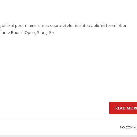
utilizat pentru amorsarea suprafeţelor înaintea aplicării tencuielilor
ante Baumit Open, Star şi Pro.
READ MOR
NO COMM