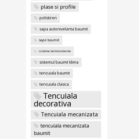
plase si profile
polistiren
sapa autonivelanta baumit
sape baumit
sisteme termoizolante
sistemul bauimt klima
tencuiala baumit
tencuiala clasica
Tencuiala
decorativa
Tencuiala mecanizata
tencuiala mecanizata
baumit