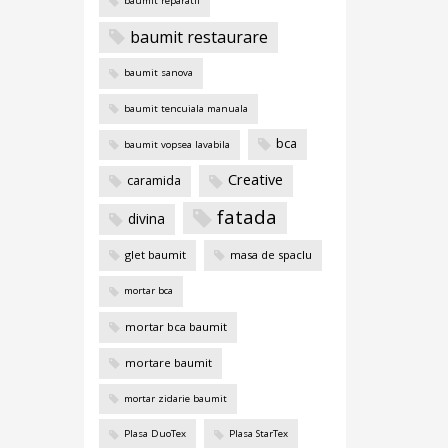
baumit reparatii
baumit restaurare
baumit sanova
baumit tencuiala manuala
bca
baumit vopsea lavabila
Creative
caramida
fatada
divina
glet baumit
masa de spaclu
mortar bca
mortar bca baumit
mortare baumit
mortar zidarie baumit
Plasa DuoTex
Plasa StarTex