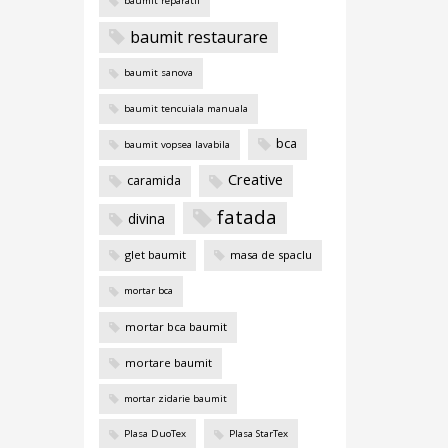
baumit reparatii
baumit restaurare
baumit sanova
baumit tencuiala manuala
bca
baumit vopsea lavabila
Creative
caramida
fatada
divina
glet baumit
masa de spaclu
mortar bca
mortar bca baumit
mortare baumit
mortar zidarie baumit
Plasa DuoTex
Plasa StarTex