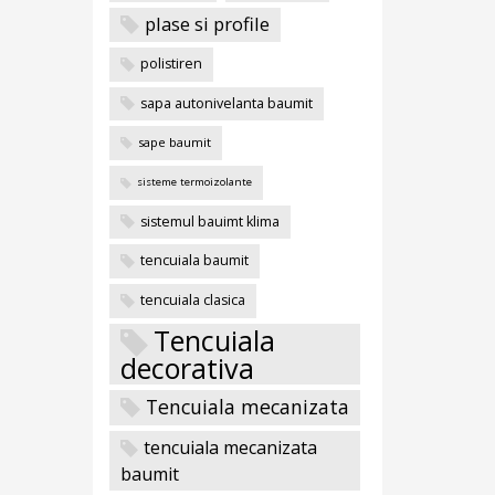
plase si profile
polistiren
sapa autonivelanta baumit
sape baumit
sisteme termoizolante
sistemul bauimt klima
tencuiala baumit
tencuiala clasica
Tencuiala
decorativa
Tencuiala mecanizata
tencuiala mecanizata
baumit