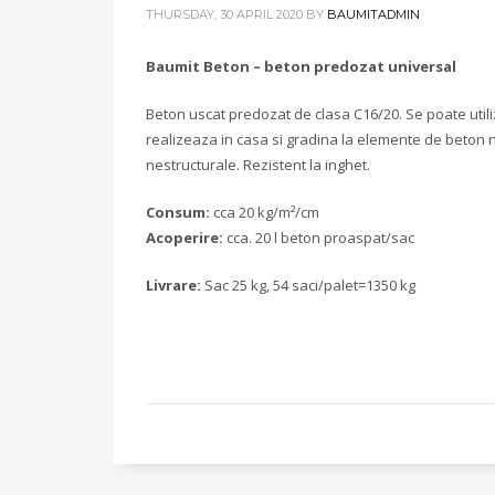
THURSDAY, 30 APRIL 2020
BY
BAUMITADMIN
Baumit Beton – beton predozat universal
Beton uscat predozat de clasa C16/20. Se poate utili
realizeaza in casa si gradina la elemente de beton n
nestructurale. Rezistent la inghet.
Consum:
cca 20 kg/m²/cm
Acoperire:
cca. 20 l beton proaspat/sac
Livrare:
Sac 25 kg, 54 saci/palet=1350 kg