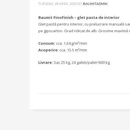
TUESDAY, 28 APRIL 2020
BY
BAUMITADMIN
Baumit FinoFinish – glet pasta de interior
Glet pastă pentru interior, cu prelucrare manuală sau
pe gipscarton. Grad ridicat de alb. Grosime maximă d
Consum:
cca. 1,6 kg/m²/mm
Acoperire:
cca. 15.5 m²/mm
Livrare:
Sac 25 kg, 24 galeti/palet=600 kg