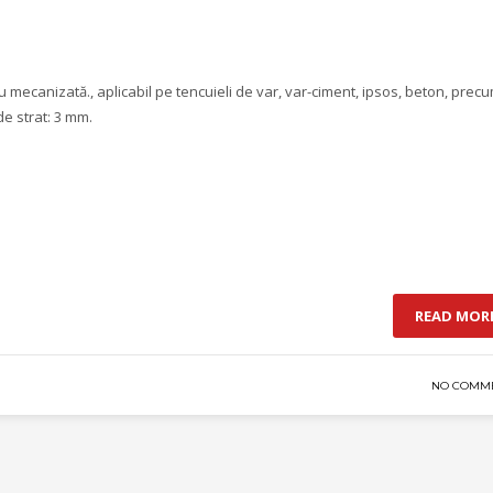
 mecanizată., aplicabil pe tencuieli de var, var-ciment, ipsos, beton, precu
e strat: 3 mm.
READ MOR
NO COMM