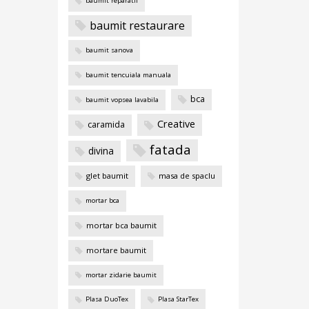
baumit reparatii
baumit restaurare
baumit sanova
baumit tencuiala manuala
bca
baumit vopsea lavabila
Creative
caramida
fatada
divina
glet baumit
masa de spaclu
mortar bca
mortar bca baumit
mortare baumit
mortar zidarie baumit
Plasa DuoTex
Plasa StarTex