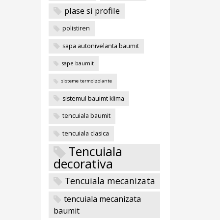
plase si profile
polistiren
sapa autonivelanta baumit
sape baumit
sisteme termoizolante
sistemul bauimt klima
tencuiala baumit
tencuiala clasica
Tencuiala
decorativa
Tencuiala mecanizata
tencuiala mecanizata
baumit