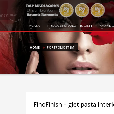
ACASA
PRODUSE SI SOLUTII BAUMIT
AVANTAJ
HOME
PORTFOLIO ITEM
FinoFinish – glet pasta interi