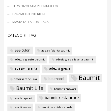
TERMOIZOLATIA PE PRIMUL LOC
PARAMETRII INTERIORI
MASIVITATEA CONTEAZA
CATEGORII TAG
888 culori
adeziv faianta baumit
adeziv gresie baumit
adeziv gresie faianta baumit
adezivi faianta
adezivi gresie
Baumit
baumacol
amorsa tencuiala
Baumit Life
baumit renovari
baumit restaurare
baumit reparatii
baumit sanova
baumit tencuiala manuala