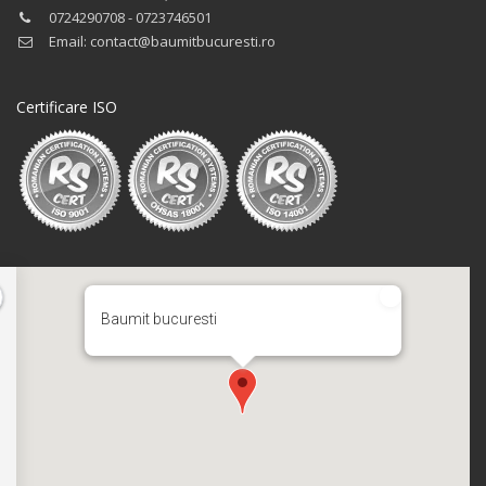
0724290708 - 0723746501
Email: contact@baumitbucuresti.ro
Certificare ISO
Baumit bucuresti