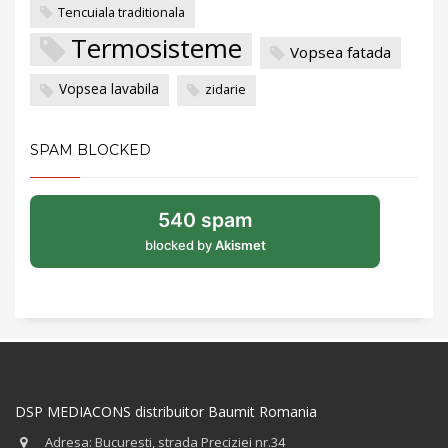
Tencuiala traditionala
Termosisteme
Vopsea fatada
Vopsea lavabila
zidarie
SPAM BLOCKED
540 spam
blocked by
Akismet
DSP MEDIACONS distribuitor Baumit Romania
Adresa: Bucuresti, strada Preciziei nr.34