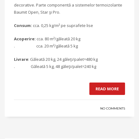
decorative. Parte componentă a sistemelor termoizolante
Baumit Open, Star şi Pro.
Consum:
cca. 0,25 kg/m² pe suprafete lise
Acoperire:
cca. 80 m²/găleată 20 kg
. cca. 20 m²/găleată 5 kg
Livrare
: Găleată 20 kg, 24 găleţi/palet=480 kg
. Găleată 5 kg, 48 găleţi/palet=240 kg
READ MORE
NO COMMENTS