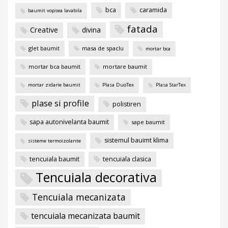
bca
caramida
baumit vopsea lavabila
fatada
Creative
divina
glet baumit
masa de spaclu
mortar bca
mortar bca baumit
mortare baumit
mortar zidarie baumit
Plasa DuoTex
Plasa StarTex
plase si profile
polistiren
sapa autonivelanta baumit
sape baumit
sistemul bauimt klima
sisteme termoizolante
tencuiala baumit
tencuiala clasica
Tencuiala decorativa
Tencuiala mecanizata
tencuiala mecanizata baumit