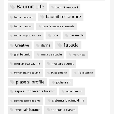
Baumit Life
baumit renovari
baumit restaurare
baumit reparatii
baumit sanova
baumit tencuiala manuala
bca
caramida
baumit vopsea lavabila
fatada
Creative
divina
glet baumit
masa de spaclu
mortar bca
mortar bca baumit
mortare baumit
mortar zidarie baumit
Plasa DuoTex
Plasa StarTex
plase si profile
polistiren
sapa autonivelanta baumit
sape baumit
sistemul bauimt klima
sisteme termoizolante
tencuiala baumit
tencuiala clasica