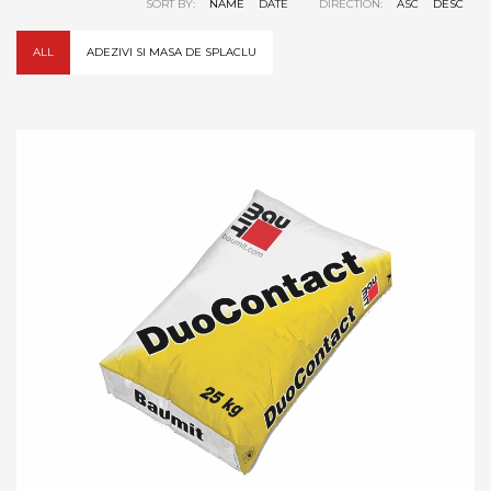
SORT BY:
NAME
DATE
DIRECTION:
ASC
DESC
ALL
ADEZIVI SI MASA DE SPLACLU