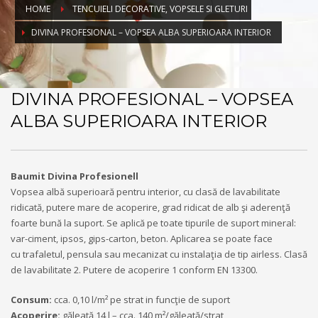
HOME
TENCUIELI DECORATIVE, VOPSELE SI GLETURI
DIVINA PROFESIONAL – VOPSEA ALBA SUPERIOARA INTERIOR
DIVINA PROFESIONAL – VOPSEA
ALBA SUPERIOARA INTERIOR
Baumit Divina Profesionell
Vopsea albă superioară pentru interior, cu clasă de lavabilitate
ridicată, putere mare de acoperire, grad ridicat de alb şi aderenţă
foarte bună la suport. Se aplică pe toate tipurile de suport mineral:
var-ciment, ipsos, gips-carton, beton. Aplicarea se poate face
cu trafaletul, pensula sau mecanizat cu instalaţia de tip airless. Clasă
de lavabilitate 2. Putere de acoperire 1 conform EN 13300.
Consum:
cca. 0,10 l/m² pe strat in funcţie de suport
Acoperire:
găleată 14 l – cca. 140 m²/găleată/strat