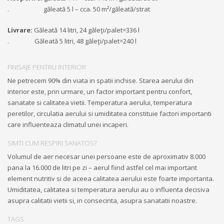
. găleată 5 l – cca. 50 m²/găleată/strat
Livrare:
Găleată 14 litri, 24 găleţi/palet=336 l
. Găleată 5 litri, 48 găleţi/palet=240 l
FINISAJE PENTRU INTERIOR
Ne petrecem 90% din viata in spatii inchise. Starea aerului din
interior este, prin urmare, un factor important pentru confort,
sanatate si calitatea vietii. Temperatura aerului, temperatura
peretilor, circulatia aerului si umiditatea constituie factori importanti
care influenteaza climatul unei incaperi.
SIMTI CUM RESPIRI SANATOS?
Volumul de aer necesar unei persoane este de aproximativ 8.000
pana la 16.000 de litri pe zi – aerul fiind astfel cel mai important
element nutritiv si de aceea calitatea aerului este foarte importanta.
Umiditatea, calitatea si temperatura aerului au o influenta decisiva
asupra calitatii vietii si, in consecinta, asupra sanatatii noastre.
TAGS