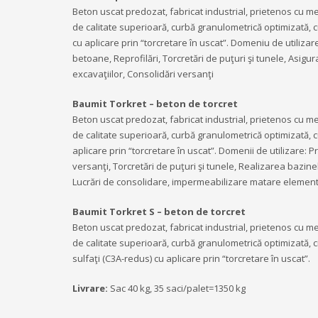
Beton uscat predozat, fabricat industrial, prietenos cu m
de calitate superioară, curbă granulometrică optimizată, cu
cu aplicare prin “torcretare în uscat”. Domeniu de utilizar
betoane, Reprofilări, Torcretări de puţuri şi tunele, Asigu
excavaţiilor, Consolidări versanţi
Baumit Torkret – beton de torcret
Beton uscat predozat, fabricat industrial, prietenos cu m
de calitate superioară, curbă granulometrică optimizată, cu
aplicare prin “torcretare în uscat”. Domenii de utilizare: Pr
versanţi, Torcretări de puţuri şi tunele, Realizarea bazinel
Lucrări de consolidare, impermeabilizare matare elemente
Baumit Torkret S – beton de torcret
Beton uscat predozat, fabricat industrial, prietenos cu m
de calitate superioară, curbă granulometrică optimizată, c
sulfaţi (C3A-redus) cu aplicare prin “torcretare în uscat”.
Livrare:
Sac 40 kg, 35 saci/palet=1350 kg