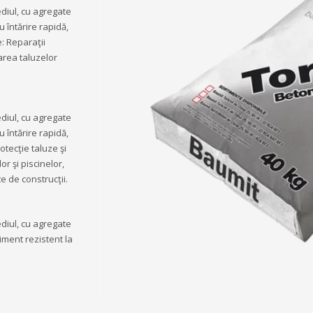
ediul, cu agregate
 întărire rapidă,
e: Reparaţii
rarea taluzelor
ediul, cu agregate
 întărire rapidă,
otecţie taluze şi
or şi piscinelor,
 de construcţii.
ediul, cu agregate
iment rezistent la