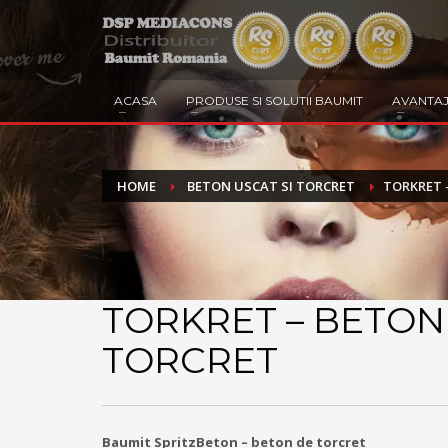
ACASA
PRODUSE SI SOLUTII BAUMIT
AVANTAJ
HOME
BETON USCAT SI TORCRET
TORKRET 
TORKRET – BETON
TORCRET
Baumit SpritzBeton – beton de torcret