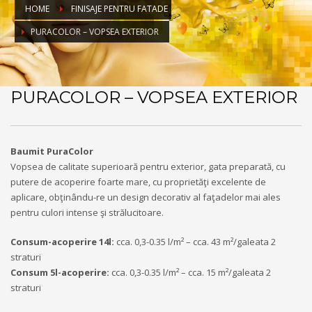
HOME
FINISAJE PENTRU FATADE
PURACOLOR – VOPSEA EXTERIOR
PURACOLOR – VOPSEA EXTERIOR
Baumit PuraColor
Vopsea de calitate superioară pentru exterior, gata preparată, cu
putere de acoperire foarte mare, cu proprietăţi excelente de
aplicare, obţinându-re un design decorativ al faţadelor mai ales
pentru culori intense şi strălucitoare.
Consum-acoperire 14l:
cca. 0,3-0.35 l/m² – cca. 43 m²/galeata 2
straturi
Consum 5l-acoperire:
cca. 0,3-0.35 l/m² – cca. 15 m²/galeata 2
straturi