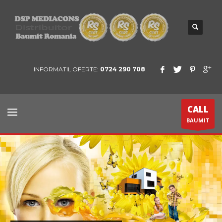
INFORMATII, OFERTE:
0724 290 708
CALL
BAUMIT