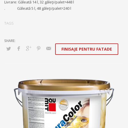
Livrare: Găleată 14 l, 32 găleţi/palet=448 l
. Găleată 5 l, 48 găleţi/palet=240 l
TAGS
FINISAJE PENTRU FATADE