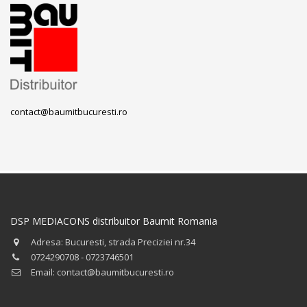
contact@baumitbucuresti.ro
DSP MEDIACONS distribuitor Baumit Romania
Adresa: Bucuresti, strada Preciziei nr.34
0724290708 - 0723746501
Email: contact@baumitbucuresti.ro