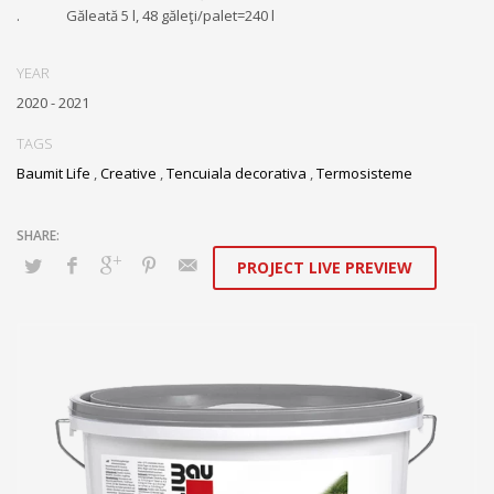
. Găleată 5 l, 48 găleţi/palet=240 l
YEAR
2020 - 2021
TAGS
Baumit Life
,
Creative
,
Tencuiala decorativa
,
Termosisteme
PROJECT LIVE PREVIEW