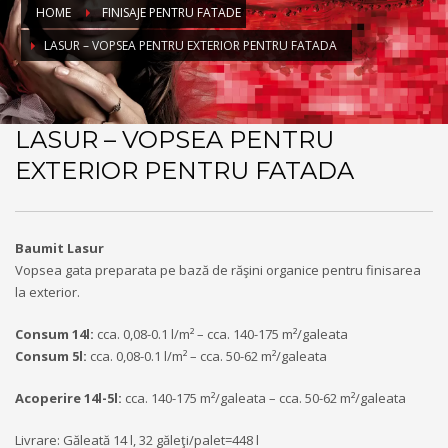
HOME
FINISAJE PENTRU FATADE
LASUR – VOPSEA PENTRU EXTERIOR PENTRU FATADA
LASUR – VOPSEA PENTRU
EXTERIOR PENTRU FATADA
Baumit Lasur
Vopsea gata preparata pe bază de răşini organice pentru finisarea
la exterior.
Consum 14l:
cca. 0,08-0.1 l/m² – cca. 140-175 m²/galeata
Consum 5l:
cca. 0,08-0.1 l/m² – cca. 50-62 m²/galeata
Acoperire 14l-5l:
cca. 140-175 m²/galeata – cca. 50-62 m²/galeata
Livrare: Găleată 14 l, 32 găleţi/palet=448 l