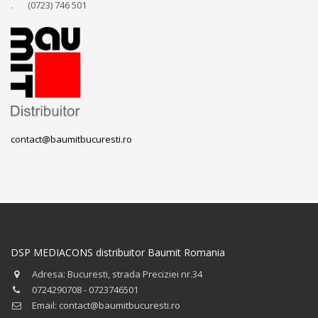
. (0723) 746 501
contact@baumitbucuresti.ro
DSP MEDIACONS distribuitor Baumit Romania
Adresa: Bucuresti, strada Preciziei nr.34
0724290708 - 0723746501
Email: contact@baumitbucuresti.ro