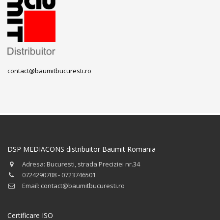
contact@baumitbucuresti.ro
DSP MEDIACONS distribuitor Baumit Romania
Adresa: Bucuresti, strada Preciziei nr.34
0724290708 - 0723746501
Email: contact@baumitbucuresti.ro
Certificare ISO