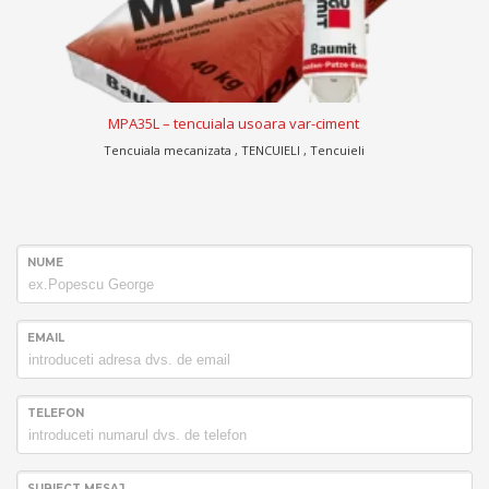
Reclean – produs pentru curatare fatada
Amorse si aditivi , FINISAJE PENTRU FATADE
NUME
EMAIL
TELEFON
SUBIECT MESAJ