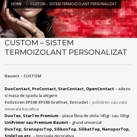
HOME
CUSTOM – SISTEM TERMOIZOLANT PERSONALIZAT
CUSTOM – SISTEM
TERMOIZOLANT PERSONALIZAT
Baumit – CUSTOM
DuoContact, ProContact, StarContact, OpenContact
– adeziv
si masa de spaclu la alegere
Polistiren EPS60-EPS80 Grafitat, Extrudat
– polistiren sau vata
minerala bazaltica
DuoTex, StarTex Premium
– plasa fibra de sticla 145gr. sau 165gr.
UniPrimer sau Premium Baumit
– grund universal
DuoTop, GranoporTop, SilikonTop, SilikatTop, NanoporTop,
StyleTop etc.
– tencuiala decorativa