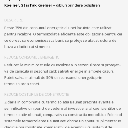
Koelner, StarTak Koelner
– dibluri prindere polistiren
DESCRIERE
Peste 75% din consumul energetic al unei locuinte este utilizat
pentru incalzire. O termoizolatie eficienta este obligatorie pentru cei
ce doresc sa economiseasca bani, sa protejeze atat structura de
baza a cladirii cat si mediul.
REDUCE CONSUMUL ENERGETIC
Reduceti la minim costurile cu incalzirea in sezonul rece si protejati-
va de canicula in sezonul cald: salvati energie in ambele cazuri.
Puteti salva mai mult de 50% din consumul energetic prin
termoizolarea casei.
REDUCE COSTURILE DE CONSTRUCTIE
Zidaria in combinatie cu termoizolatia Baumit prezinta avantaje
semnificative din punct de vedere al investitiei si al coeficientilor de
termoizolatie obtinuti, comparativ cu constructia monolitica. Folosind
sistemele termoizolante Baumit veti obtine un spatiu suplimentar in
cladirile noi construite, comparativ, de exemplu, cu sistemul de