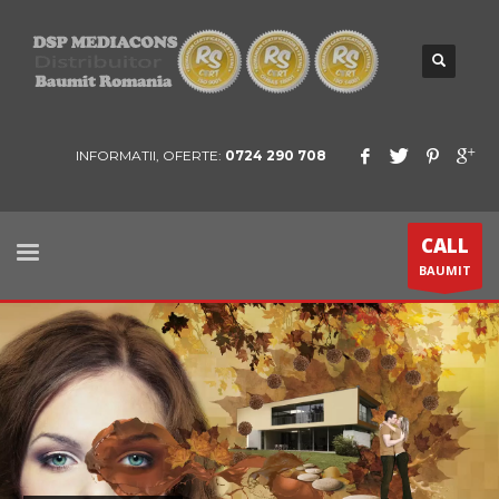
INFORMATII, OFERTE:
0724 290 708
CALL
BAUMIT