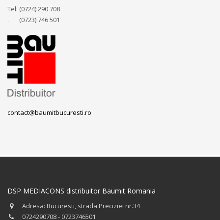
Tel: (0724) 290 708
. (0723) 746 501
contact@baumitbucuresti.ro
DSP MEDIACONS distribuitor Baumit Romania
Adresa: Bucuresti, strada Preciziei nr.34
0724290708 - 0723746501