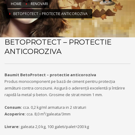
HOME
RENOVARI
BETOPROTECT – PROTECTIE ANTICOROZIVA
BETOPROTECT – PROTECTIE
ANTICOROZIVA
Baumit BetoProtect – protectie anticoroziva
Produs monocomponent pe bază de ciment pentru protecția
armăturii contra coroziunii. Asigură o aderență excelentă și întărire
rapidă la metal și beton. Grosime de strat minim 1 mm.
Consum:
cca. 0,2 kg/ml armatura in 2 straturi
Acoperire:
cca. 8,0 m²/galeata/3mm
Livrare:
galeata 2,0 kg, 100 galeti/palet=200 kg