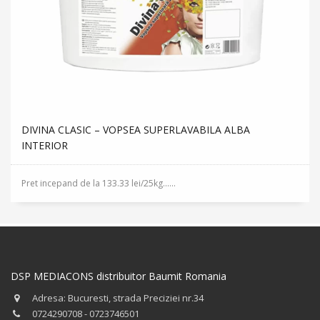
DIVINA CLASIC – VOPSEA SUPERLAVABILA ALBA
INTERIOR
Pret incepand de la 133.33 lei/25kg......
DSP MEDIACONS distribuitor Baumit Romania
Adresa: Bucuresti, strada Preciziei nr.34
0724290708 - 0723746501