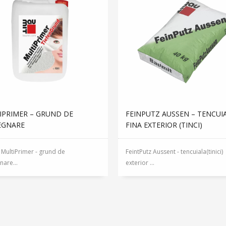
IPRIMER – GRUND DE
FEINPUTZ AUSSEN – TENCUI
EGNARE
FINA EXTERIOR (TINCI)
 MultiPrimer - grund de
FeintPutz Aussent - tencuiala(tinici)
are...
exterior ...