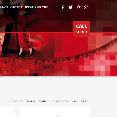
MATII, OFERTE:
0724 290 708
CALL
BAUMIT
SORT BY:
NAME
DATE
DIRECTION:
ASC
DESC