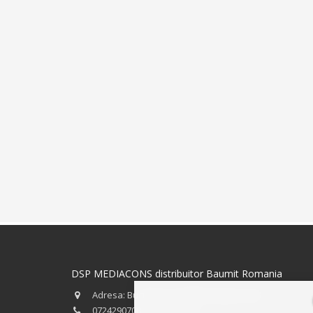
DSP MEDIACONS distribuitor Baumit Romania
Adresa: Bucuresti, strada Preciziei nr.34
0724290708 - 0723746501