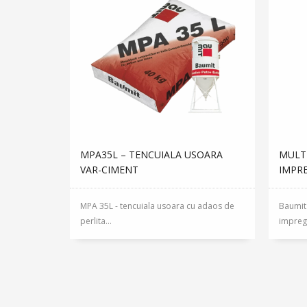
MPA35L – TENCUIALA USOARA
MULT
VAR-CIMENT
IMPR
MPA 35L - tencuiala usoara cu adaos de
Baumit
perlita...
impregn