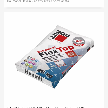
Baumacol FlexUni - adeziv gresie portelanata...
BAUMACOL FLEXTOP – ADEZIV FLEXIBIL CU FIBRE