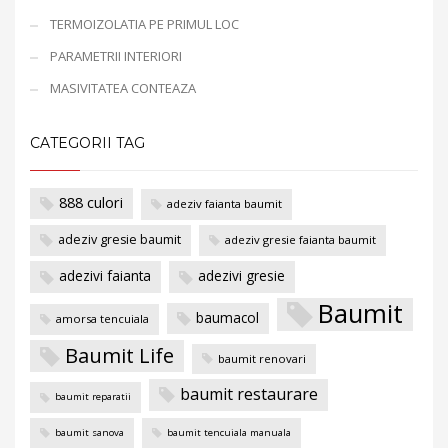
TERMOIZOLATIA PE PRIMUL LOC
PARAMETRII INTERIORI
MASIVITATEA CONTEAZA
CATEGORII TAG
888 culori
adeziv faianta baumit
adeziv gresie baumit
adeziv gresie faianta baumit
adezivi faianta
adezivi gresie
Baumit
baumacol
amorsa tencuiala
Baumit Life
baumit renovari
baumit restaurare
baumit reparatii
baumit sanova
baumit tencuiala manuala