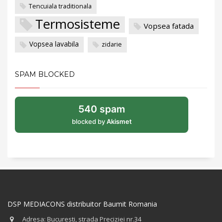
Tencuiala traditionala
Termosisteme
Vopsea fatada
Vopsea lavabila
zidarie
SPAM BLOCKED
540 spam
blocked by
Akismet
DSP MEDIACONS distribuitor Baumit Romania
Adresa: Bucuresti, strada Preciziei nr.34