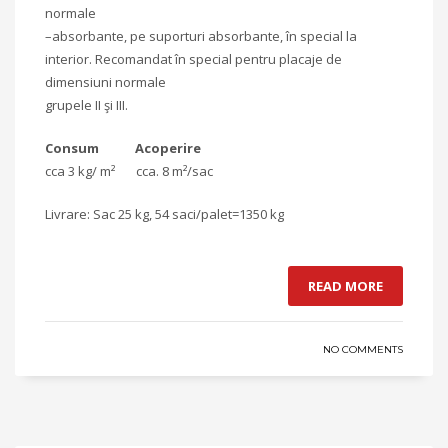
normale
–absorbante, pe suporturi absorbante, în special la
interior. Recomandat în special pentru placaje de
dimensiuni normale
grupele II şi III.
Consum Acoperire
cca 3 kg/ m² cca. 8 m²/sac
Livrare: Sac 25 kg, 54 saci/palet=1350 kg
READ MORE
NO COMMENTS