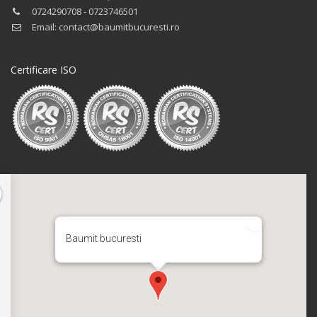
0724290708 - 0723746501
Email: contact@baumitbucuresti.ro
Certificare ISO
Baumit bucuresti