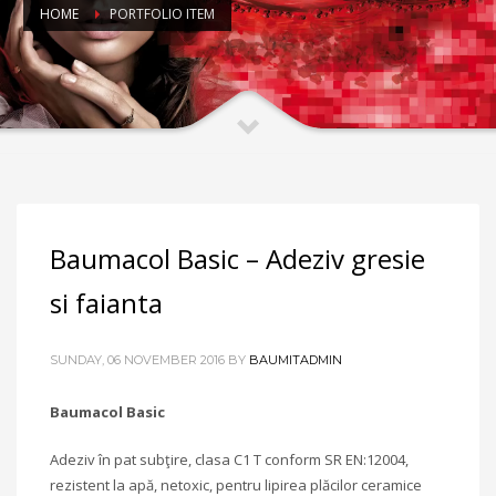
HOME
PORTFOLIO ITEM
Baumacol Basic – Adeziv gresie
si faianta
SUNDAY, 06 NOVEMBER 2016
BY
BAUMITADMIN
Baumacol Basic
Adeziv în pat subţire, clasa C1 T conform SR EN:12004,
rezistent la apă, netoxic, pentru lipirea plăcilor ceramice