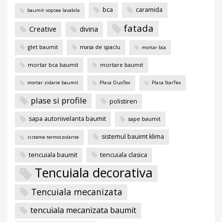
bca
caramida
baumit vopsea lavabila
fatada
Creative
divina
glet baumit
masa de spaclu
mortar bca
mortar bca baumit
mortare baumit
mortar zidarie baumit
Plasa DuoTex
Plasa StarTex
plase si profile
polistiren
sapa autonivelanta baumit
sape baumit
sistemul bauimt klima
sisteme termoizolante
tencuiala baumit
tencuiala clasica
Tencuiala decorativa
Tencuiala mecanizata
tencuiala mecanizata baumit