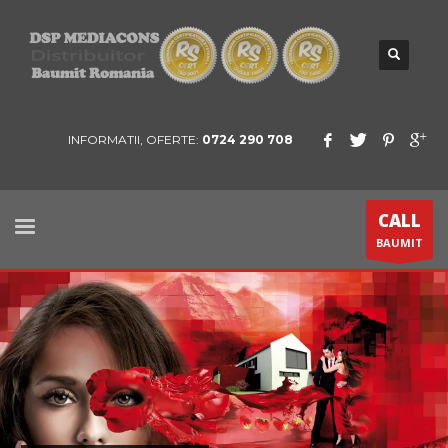
INFORMATII, OFERTE:
0724 290 708
CALL
BAUMIT