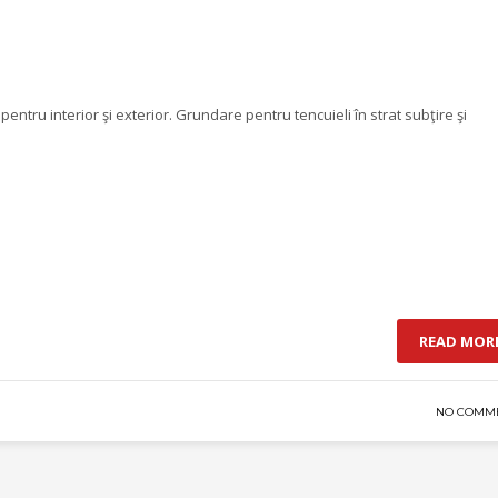
entru interior şi exterior. Grundare pentru tencuieli în strat subţire şi
READ MOR
NO COMM