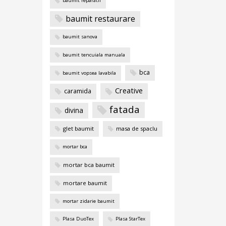
baumit reparatii
baumit restaurare
baumit sanova
baumit tencuiala manuala
bca
baumit vopsea lavabila
Creative
caramida
fatada
divina
glet baumit
masa de spaclu
mortar bca
mortar bca baumit
mortare baumit
mortar zidarie baumit
Plasa DuoTex
Plasa StarTex