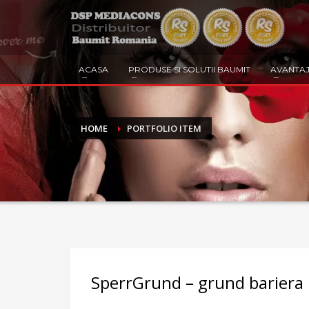
ACASA
PRODUSE SI SOLUTII BAUMIT
AVANTAJ
HOME
PORTFOLIO ITEM
SperrGrund – grund bariera