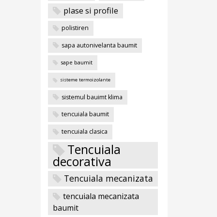
plase si profile
polistiren
sapa autonivelanta baumit
sape baumit
sisteme termoizolante
sistemul bauimt klima
tencuiala baumit
tencuiala clasica
Tencuiala
decorativa
Tencuiala mecanizata
tencuiala mecanizata
baumit